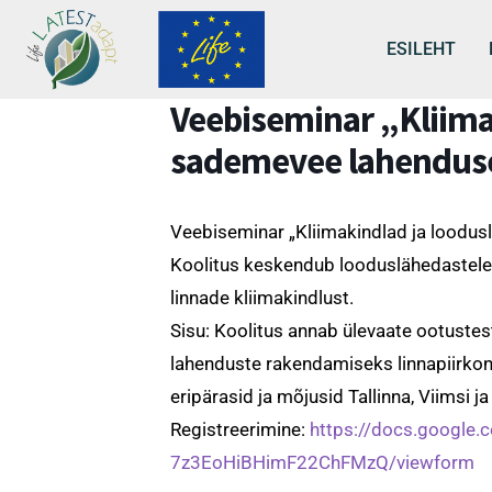
ESILEHT
Veebiseminar „Kliima
sademevee lahenduse
Veebiseminar „Kliimakindlad ja loodu
Koolitus keskendub looduslähedastele
linnade kliimakindlust.
Sisu: Koolitus annab ülevaate ootuste
lahenduste rakendamiseks linnapiirkon
eripärasid ja mõjusid Tallinna, Viimsi ja 
Registreerimine:
https://docs.google
7z3EoHiBHimF22ChFMzQ/viewform