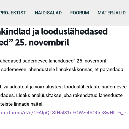
PROJEKTIST
NÄIDISALAD
FOORUM
MATERJALID
kindlad ja looduslähedased
d” 25. novembril
slähedased sademevee lahendused” 25. novembril
 sademevee lahendustele linnakeskkonnas, et parandada
st, vajadustest ja võimalustest looduslähedaste sademevee
dades. Lisaks analüüsitakse juba rakendatud lahenduste
teiste linnade näitel.
.com/forms/d/e/1FAIpQLSfH5l81sFOWz-4RO0reSwHlUFi_i-