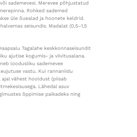
/või sademevesi. Merevee põhjustatud
üle merepinna. Rohked sademed
kse üle õuealad ja hoonete keldrid.
halvemas seisundis. Madalat (0,5–1,5
 Haapsalu Tagalahe keskkonnaseisundit
u ajutise kogumis- ja viivitusalana.
reneb loodusliku sademevee
eujutuse vastu. Kui rannaniidu
ajal vähest hooldust (piisab
mitmekesisusega. Lähedal asuv
ngimustes õppimise paikadeks ning