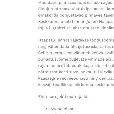
Madalatel pinnasealadel esineb saged
üleujutuste tase ulatub igal aastal k
omakorda põhjustavad pinnavee taseme 
Keskkonnaameti hinnangul on Haapsalu
m) ja liigtoitelist lahte ohustab kinnik
Haapsalu linnas rajatakse looduspõhi
ning vähendada üleujutusriski, täites 
Selle tulemusena väheneb kehva kvali
puhastusvõime tugevate vihmade ajal 
rajamine osutub edukaks, tekib roheal
niitmisest kord suve jooksul). Tulevi
kaasaegne reoveepuhasti ning demoala
kasvab teadlikkus piirkonna keskkonnas
Ehitusprojekti materjalid:
Asendiplaan