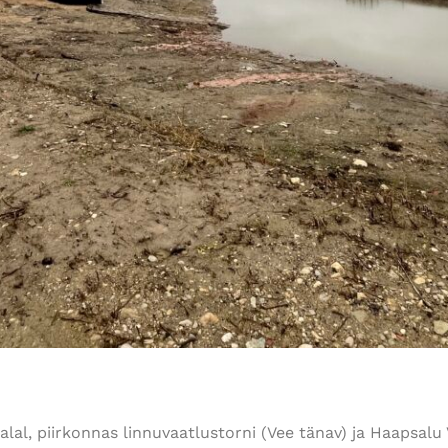
al, piirkonnas linnuvaatlustorni (Vee tänav) ja Haapsalu 