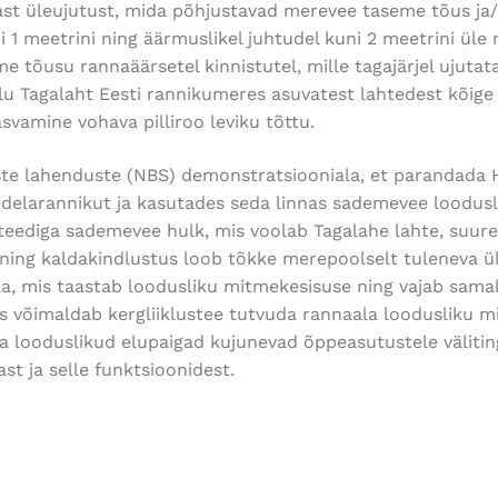
ast üleujutust, mida põhjustavad merevee taseme tõus ja
uni 1 meetrini ning äärmuslikel juhtudel kuni 2 meetrini 
tõusu rannaäärsetel kinnistutel, mille tagajärjel ujutata
 Tagalaht Eesti rannikumeres asuvatest lahtedest kõige 
asvamine vohava pilliroo leviku tõttu.
ste lahenduste (NBS) demonstratsiooniala, et parandada
edelarannikut ja kasutades seda linnas sademevee looduslik
teediga sademevee hulk, mis voolab Tagalahe lahte, suu
ning kaldakindlustus loob tõkke merepoolselt tuleneva ül
a, mis taastab loodusliku mitmekesisuse ning vajab samal 
kus võimaldab kergliiklustee tutvuda rannaala loodusliku 
 looduslikud elupaigad kujunevad õppeasutustele väliti
t ja selle funktsioonidest.