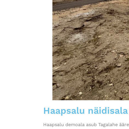
Haapsalu näidisala
Haapsalu demoala asub Tagalahe ääreal